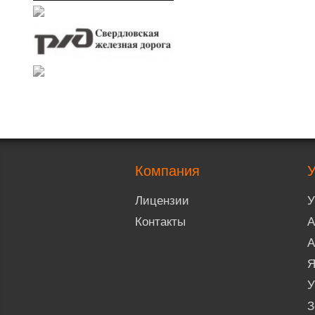
Компания
У
Лицензии
У
Контакты
А
А
Я
У
З