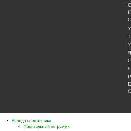
О
Е
С
У
э
У
к
С
н
Р
Е
С
Аренда спецтехники
Фронтальный погрузчик